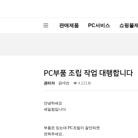
판매제품
PC서비스
쇼핑몰
PC부품 조립 작업 대행합니다
관리자
0건
4,121회
안녕하세요
세일컴입니다
부품은 있는데 PC조립이 잘안되면
연락주세요..