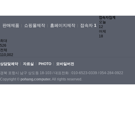
접속자집계
오늘
판매제품
쇼핑몰제작
홈페이지제작
접속자
1
12
어제
18
최대
526
전체
110,002
상담및예약
자료실
PHOTO
모바일버전
경북 포항시 남구 상도동 18-103 / 대표전화 : 010-6523-0339 / 054-284-0922
Copyright ©
pohang.computer.
All rights reserved.