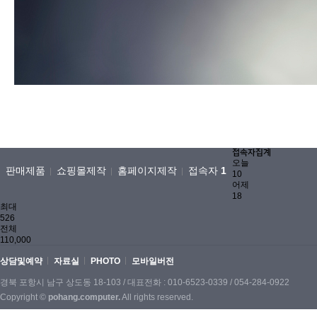
접속자집계
오늘
판매제품
쇼핑몰제작
홈페이지제작
접속자
1
10
어제
18
최대
526
전체
110,000
상담및예약
자료실
PHOTO
모바일버전
경북 포항시 남구 상도동 18-103 / 대표전화 : 010-6523-0339 / 054-284-0922
Copyright ©
pohang.computer.
All rights reserved.